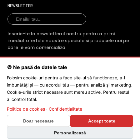
profesionalism fiecare comanda. Indiferent
NEWSLETTER
de produsul achizitionat, clientii primesc din
partea magazinului online intre 2 si 3 ani
garantie.
Inscrie-te la newsletterul nostru pentru a primi
imediat ofertele noastre speciale si produsele noi pe
E-Camere.ro ofera si consultanta tehnica
care le vom comercializa
gratuita (prin telefon sau e-mail) pentru
montarea sau mentenanta
🍪 Ne pasă de datele tale
echipamentelor cumparate
SC POLITES ONLINE SRL
· CUI:
RO34846331
· Reg. Com.:
Folosim cookie-uri pentru a face site-ul să funcționeze, a-l
J2015001227161
· Capital social: 200 RON · Sediu: Str. Petrache
Echipa de profesionisti ai magazinului E-
îmbunătăți și — cu acordul tău — pentru analiză și marketing.
Poenaru, Nr. 1, Craiova, Jud. Dolj ·
Contactează-ne
·
Service produs
camere.ro asigura in sprijinul cetatenilor
Cookie-urile strict necesare sunt mereu active. Pentru restul
servicii dedicate dezvoltarii si comercializarii
ai control total.
de camere de supraveghere profesionale,
Politica de cookies
·
Confidențialitate
© 2026 SC POLITES ONLINE SRL
adresandu-se in special directorilor de
Doar necesare
Accept toate
companii si antreprenorilor, dar si institutiilor
de stat, care urmaresc buna conduita
Personalizează
umana in campul muncii, dar si in timpul liber