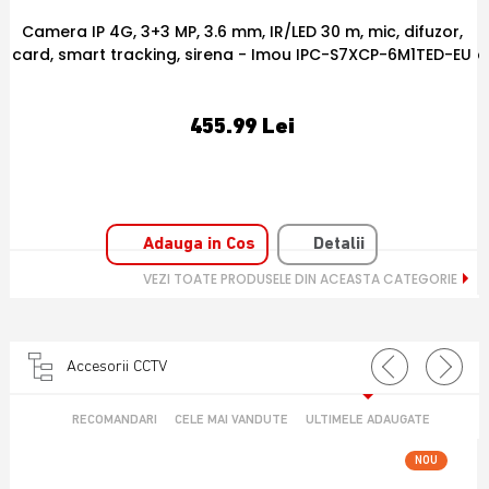
,
Camera IP PT WiFi, 6 MP, 3.6 mm, IR 15 m, microfon si
EU
difuzor, smart tracking, card - Imou IPC-S2XEP-6M0S-IMOU
202.52 Lei
Adauga in Cos
Detalii
VEZI TOATE PRODUSELE DIN ACEASTA CATEGORIE
Accesorii CCTV
RECOMANDARI
CELE MAI VANDUTE
ULTIMELE ADAUGATE
NOU
OFERTA