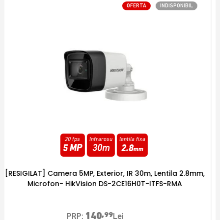
OFERTA
INDISPONIBIL
25 fps
Infrarosu
varifocala
2 MP
40m
2.7
-
13.5
[RESIGILAT] Camera 2MP varifocala, IR 40m, 2,7mm-
13,5mm - HikVision DS-2CE19D0T-VFIT3F-RMA
248
,99
PRP:
Lei