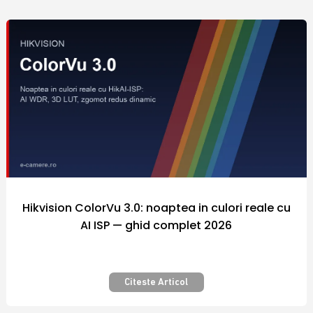
comercializate sunt fabricate de catre
producatori renumiti in industria
internationala a sistemelor de securitate, iar
preturile diferitelor modele de echipamente
si camere video supraveghere din portofoliul
firmei Polites Online Srl sunt adaptate la
puterea de cumparare a fiecarui client.
Nicaieri altundeva siguranta nu a costat atat
de putin! Securizarea bunurilor pe care le
detinem este importanta pentru fiecare
dintre noi.
Hikvision ColorVu 3.0: noaptea in culori reale cu
AI ISP — ghid complet 2026
Camera video supraveghere – Pentru
siguranta si confort – Calitate
premium
Citeste Articol