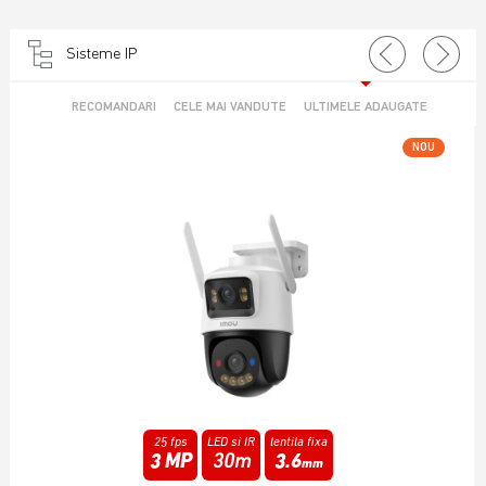
Sisteme IP
RECOMANDARI
CELE MAI VANDUTE
ULTIMELE ADAUGATE
NOU
25 fps
Infrarosu
lentila fixa
6 MP
15m
3.6
mm