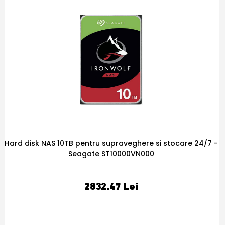
 -
Patchcord SC/UPC-SC/UPC, 5m, simplex singlemode - OEM
SC/UPC-SC/UPC
32
,09
PRP:
Lei
26.74 Lei