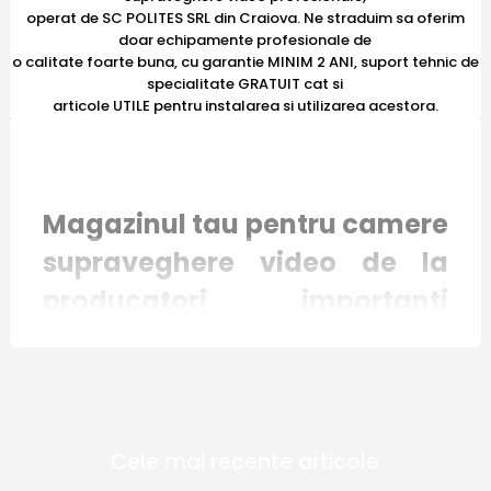
operat de SC POLITES SRL din Craiova. Ne straduim sa oferim
doar echipamente profesionale de
o calitate foarte buna, cu garantie MINIM 2 ANI, suport tehnic de
specialitate GRATUIT cat si
articole UTILE pentru instalarea si utilizarea acestora.
Magazinul tau pentru camere
supraveghere video de la
producatori importanti
recunoscuti international
Magazinul online E-Camere.ro mizeaza pe
Cele mai recente articole
inovatie si responsabilitate. Toate produsele