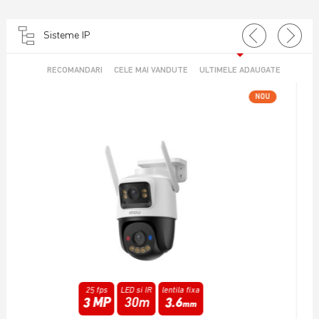
Sisteme IP
RECOMANDARI
CELE MAI VANDUTE
ULTIMELE ADAUGATE
NOU
25 fps
Infrarosu
lentila fixa
6 MP
15m
3.6
mm