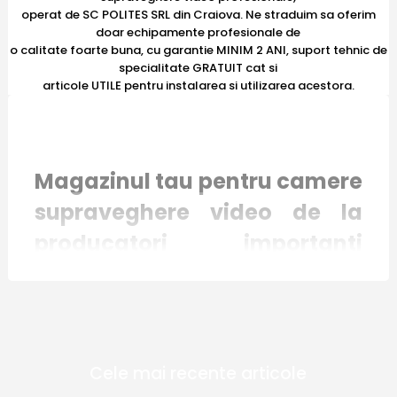
operat de SC POLITES SRL din Craiova. Ne straduim sa oferim
doar echipamente profesionale de
o calitate foarte buna, cu garantie MINIM 2 ANI, suport tehnic de
specialitate GRATUIT cat si
articole UTILE pentru instalarea si utilizarea acestora.
Magazinul tau pentru camere
supraveghere video de la
producatori importanti
recunoscuti international
Magazinul online E-Camere.ro mizeaza pe
Cele mai recente articole
inovatie si responsabilitate. Toate produsele