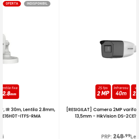
OFERTA
INDISPONIBIL
25 fps
Infrarosu
varifocala
2 MP
40m
2.7
-
13.5
[RESIGILAT] Camera 2MP varifocala, IR 40m, 2,7mm-
13,5mm - HikVision DS-2CE19D0T-VFIT3F-RMA
248
,99
PRP:
Lei