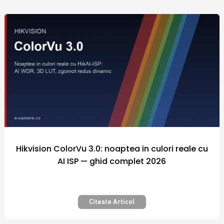
comercializate sunt fabricate de catre
producatori renumiti in industria
internationala a sistemelor de securitate, iar
preturile diferitelor modele de echipamente
si camere video supraveghere din portofoliul
firmei Polites Online Srl sunt adaptate la
puterea de cumparare a fiecarui client.
Nicaieri altundeva siguranta nu a costat atat
de putin! Securizarea bunurilor pe care le
detinem este importanta pentru fiecare
dintre noi.
Hikvision ColorVu 3.0: noaptea in culori reale cu
AI ISP — ghid complet 2026
Camera video supraveghere – Pentru
siguranta si confort – Calitate
premium
Citeste Articol