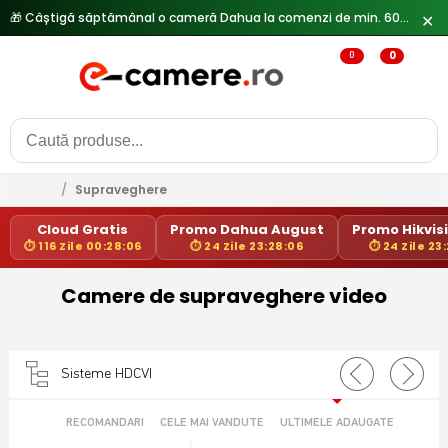
🎁 Câștigă săptămânal o cameră Dahua la comenzi de min. 600 lei —
✕
0
0
/
Supraveghere
Cloud Gratis
Promo Dahua August
Promo Hikvisi
⏱ 116 Zile 00:28:06
⏱ 24 Zile 23:28:06
⏱ 24 Zile 23
Camere de supraveghere video
Sisteme HDCVI
RECOMANDARI
CELE MAI VANDUTE
ULTIMELE ADAUGATE