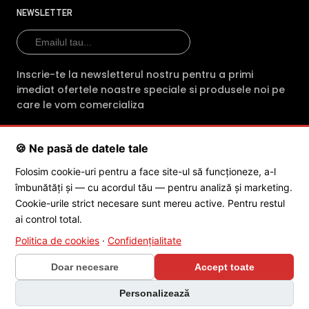
profesionalism fiecare comanda. Indiferent
NEWSLETTER
de produsul achizitionat, clientii primesc din
partea magazinului online intre 2 si 3 ani
garantie.
Inscrie-te la newsletterul nostru pentru a primi
imediat ofertele noastre speciale si produsele noi pe
E-Camere.ro ofera si consultanta tehnica
care le vom comercializa
gratuita (prin telefon sau e-mail) pentru
montarea sau mentenanta
🍪 Ne pasă de datele tale
echipamentelor cumparate
SC POLITES ONLINE SRL
· CUI:
RO34846331
· Reg. Com.:
Folosim cookie-uri pentru a face site-ul să funcționeze, a-l
J2015001227161
· Capital social: 200 RON · Sediu: Str. Petrache
Echipa de profesionisti ai magazinului E-
îmbunătăți și — cu acordul tău — pentru analiză și marketing.
Poenaru, Nr. 1, Craiova, Jud. Dolj ·
Contactează-ne
·
Service produs
camere.ro asigura in sprijinul cetatenilor
Cookie-urile strict necesare sunt mereu active. Pentru restul
servicii dedicate dezvoltarii si comercializarii
ai control total.
de camere de supraveghere profesionale,
Politica de cookies
·
Confidențialitate
© 2026 SC POLITES ONLINE SRL
adresandu-se in special directorilor de
Doar necesare
Accept toate
companii si antreprenorilor, dar si institutiilor
de stat, care urmaresc buna conduita
Personalizează
umana in campul muncii, dar si in timpul liber