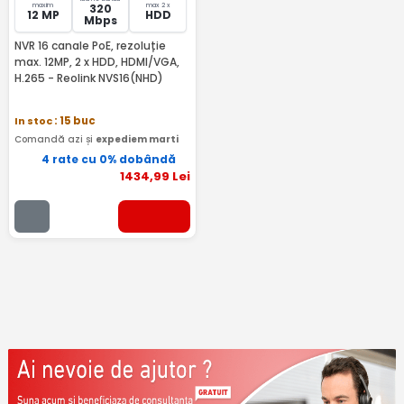
maxim
max 2 x
320
12 MP
HDD
Mbps
NVR 16 canale PoE, rezoluție
max. 12MP, 2 x HDD, HDMI/VGA,
H.265 - Reolink NVS16(NHD)
In stoc
: 15 buc
Comandă azi și
expediem marti
4 rate cu 0% dobândă
1434
,99
Lei