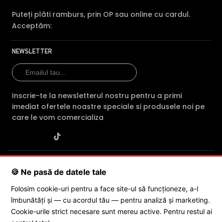
Puteți plăti ramburs, prin OP sau online cu cardul.
Acceptăm:
NEWSLETTER
Inscrie-te la newsletterul nostru pentru a primi
imediat ofertele noastre speciale si produsele noi pe
care le vom comercializa
SC POLITES ONLINE SRL
· CUI:
RO34846331
· Reg. Com.:
🍪 Ne pasă de datele tale
J2015001227161
· Capital social: 200 RON · Sediu: Str. Petrache
Poenaru, Nr. 1, Craiova, Jud. Dolj ·
Contactează-ne
·
Service produs
Folosim cookie-uri pentru a face site-ul să funcționeze, a-l
îmbunătăți și — cu acordul tău — pentru analiză și marketing.
Cookie-urile strict necesare sunt mereu active. Pentru restul ai
© 2026 SC POLITES ONLINE SRL