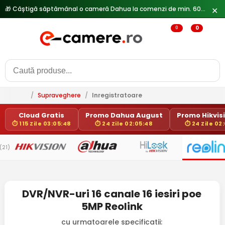
🎁 Câștigă săptămânal o cameră Dahua la comenzi de min. 600 lei —
✕
0
0
/
Supraveghere
/
Inregistratoare
Cloud Gratis
Promo Dahua August
Promo Hikvisi
⏱ 115 Zile 03:05:48
⏱ 24 Zile 02:05:48
⏱ 24 Zile 02
(21)
DVR/NVR-uri 16 canale 16 iesiri poe
5MP Reolink
cu urmatoarele specificatii: