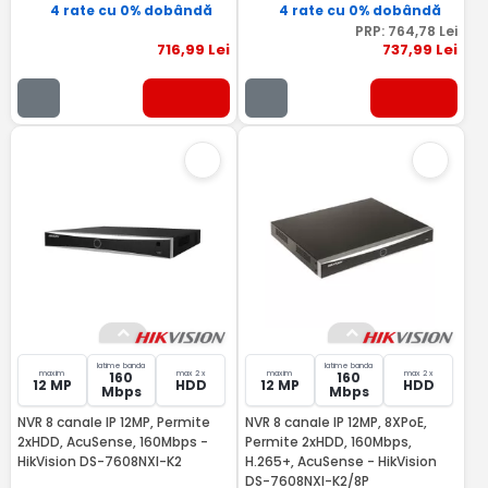
4 rate cu 0% dobândă
4 rate cu 0% dobândă
PRP:
764
,78
Lei
716
,99
Lei
737
,99
Lei
latime banda
latime banda
maxim
max 2 x
maxim
max 2 x
160
160
12 MP
HDD
12 MP
HDD
Mbps
Mbps
NVR 8 canale IP 12MP, Permite
NVR 8 canale IP 12MP, 8XPoE,
2xHDD, AcuSense, 160Mbps -
Permite 2xHDD, 160Mbps,
HikVision DS-7608NXI-K2
H.265+, AcuSense - HikVision
DS-7608NXI-K2/8P