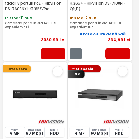
facial, 8 porturi PoE - HikVision
H.265+ - HikVision DS-7108NI-
DS-7608NXI-K1/8P/VPro
Q1(D)
In stoc
: 11 buc
In stoc
: 2 buc
Comandă până în ora 14:00 și
Comandă până în ora 14:00 și
expediem azi
expediem luni
4 rate cu 0% dobândă
3030
,99
Lei
364
,99
Lei
Stoc zero
Pret special
-3%
maxim
latime banda
max 1 x
maxim
latime banda
max 1 x
6 MP
60 Mbps
HDD
4 MP
60 Mbps
HDD