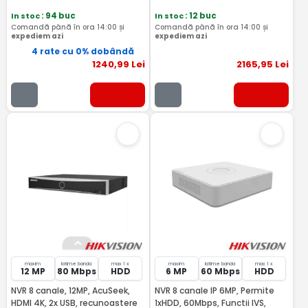
In stoc
: 94 buc
In stoc
: 12 buc
Comandă până în ora 14:00 și
Comandă până în ora 14:00 și
expediem azi
expediem azi
4 rate cu 0% dobândă
1240
,99
Lei
2165
,95
Lei
maxim
latime banda
max 1 x
maxim
latime banda
max 1 x
12 MP
80 Mbps
HDD
6 MP
60 Mbps
HDD
NVR 8 canale, 12MP, AcuSeek,
NVR 8 canale IP 6MP, Permite
HDMI 4K, 2x USB, recunoastere
1xHDD, 60Mbps, Functii IVS,