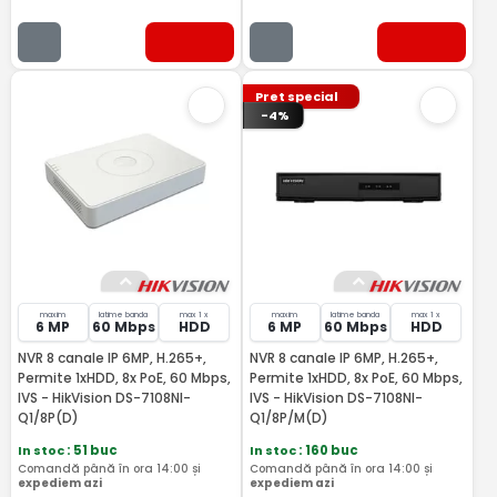
Pret special
-4%
maxim
latime banda
max 1 x
maxim
latime banda
max 1 x
6 MP
60 Mbps
HDD
6 MP
60 Mbps
HDD
NVR 8 canale IP 6MP, H.265+,
NVR 8 canale IP 6MP, H.265+,
Permite 1xHDD, 8x PoE, 60 Mbps,
Permite 1xHDD, 8x PoE, 60 Mbps,
IVS - HikVision DS-7108NI-
IVS - HikVision DS-7108NI-
Q1/8P(D)
Q1/8P/M(D)
In stoc
: 51 buc
In stoc
: 160 buc
Comandă până în ora 14:00 și
Comandă până în ora 14:00 și
expediem azi
expediem azi