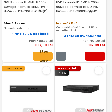
NVR 8 canale IP, 4MP, H.265+,
NVR 8 canale IP, 4MP, H.265+,
60Mbps, Permite 1xHDD, IVS -
60Mbps, Permite 1xHDD, IVS -
HikVision DS-7108NI-Q1/M(D)
HikVision DS-7108NI-Q1/MC
Stoc 0. Revine.
In stoc
: 2 buc
Comandă până în ora 14:00 și
Nu exista estimare.
expediem luni
4 rate cu 0% dobândă
4 rate cu 0% dobândă
PRP:
400
,99
Lei
PRP:
401
,29
Lei
387
,99
Lei
387
,99
Lei
Stoc
zero
Stoc zero
Pret special
-17%