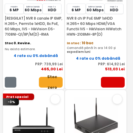
maxim
latime banda
max 1 x
maxim
latime banda
max 1 x
6 MP
60 Mbps
HDD
6 MP
60 Mbps
HDD
[RESIGILAT] NVR 8 canale IP 6MP,
NVR 8 ch IP PoE 6MP 1xHDD
H.265+, Permite 1xHDD, 8x PoE,
H.265+ 60 Mbps HDMI/VGA
60 Mbps, IVS - HikVision DS-
Functii IVS - HikVision HiWatch
7108NI-Q1/8P/M(D)-RMA
HWN-2108MH-8P(D)
Stoc 0. Revine.
In stoc
: 10 buc
Comandă până în ora 14:00 și
Nu exista estimare.
expediem luni
4 rate cu 0% dobândă
4 rate cu 0% dobândă
PRP:
739
,99
Lei
PRP:
614
,92
Lei
465
,00
Lei
513
,03
Lei
Stoc
zero
Pret special
-3%