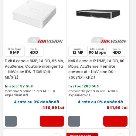
12 fps /canal
max 1 x
maxim
latime banda
max 1 x
6 MP
HDD
12 MP
80 Mbps
HDD
DVR 8 canale 6MP, 1xHDD, 96 Mb,
NVR 8 canale IP 12MP, 1xHDD, 80
AcuSense, Cautare inteligenta
Mbps, AcuSense, Permite
- HikVision IDS-7108HQHI-
camere AI - HikVision DS-
M1/S(E)
7608NXI-K1(D)
In stoc
: 37 buc
In stoc
: 208 buc
Comandă până în ora 14:00 și
Comandă până în ora 14:00 și
expediem azi
expediem azi
4 rate cu 0% dobândă
4 rate cu 0% dobândă
480
,99
Lei
941
,99
Lei