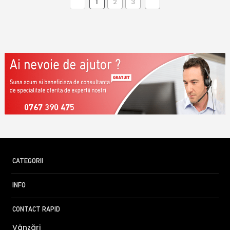
1
2
3
0767 390 475
CATEGORII
INFO
CONTACT RAPID
Vânzări