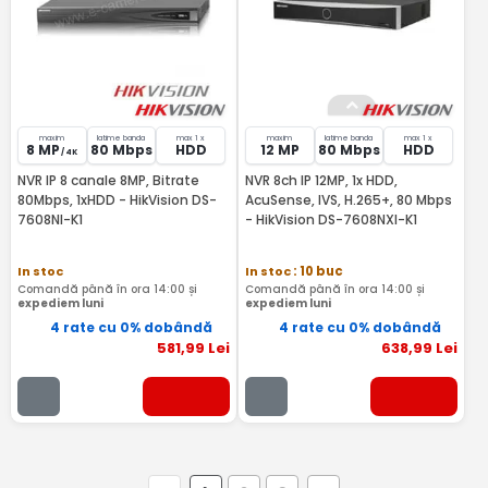
maxim
latime banda
max 1 x
maxim
latime banda
max 1 x
8 MP
80 Mbps
HDD
12 MP
80 Mbps
HDD
/ 4K
NVR IP 8 canale 8MP, Bitrate
NVR 8ch IP 12MP, 1x HDD,
80Mbps, 1xHDD - HikVision DS-
AcuSense, IVS, H.265+, 80 Mbps
7608NI-K1
- HikVision DS-7608NXI-K1
In stoc
In stoc
: 10 buc
Comandă până în ora 14:00 și
Comandă până în ora 14:00 și
expediem luni
expediem luni
4 rate cu 0% dobândă
4 rate cu 0% dobândă
581
,99
Lei
638
,99
Lei