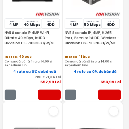
maxim
latime banda
max 1 x
maxim
latime banda
max 1 x
4 MP
40 Mbps
HDD
4 MP
50 Mbps
HDD
NVR 8 canale IP 4MP WI-Fi,
NVR 8 canale IP, 4MP, H.265
Bitrate 40 MBps, 1xHDD -
Pro+, Permite 1xHDD, Wireless -
HikVision DS-7108NI-K1/W/M
HikVision DS-7108NI-K1/W/MC
In stoc
: 40 buc
In stoc
: 11 buc
Comandă până în ora 14:00 și
Comandă până în ora 14:00 și
expediem luni
expediem luni
4 rate cu 0% dobândă
4 rate cu 0% dobândă
PRP:
571
,34
Lei
552
,99
Lei
553
,99
Lei