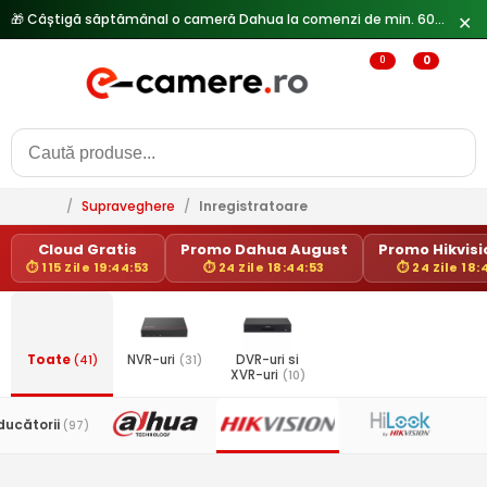
✕
🔥
Reduceri de pana la 25% doar in luna iulie → Vezi ofertele
0
0
/
Supraveghere
/
Inregistratoare
Cloud Gratis
Promo Dahua August
Promo Hikvisio
⏱ 115 Zile 19:44:53
⏱ 24 Zile 18:44:53
⏱ 24 Zile 18:
Toate
(41)
NVR-uri
(31)
DVR-uri si
XVR-uri
(10)
ducătorii
(97)