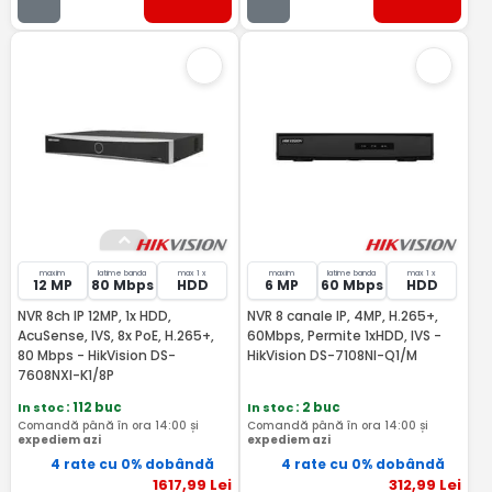
maxim
latime banda
max 1 x
maxim
latime banda
max 1 x
12 MP
80 Mbps
HDD
6 MP
60 Mbps
HDD
NVR 8ch IP 12MP, 1x HDD,
NVR 8 canale IP, 4MP, H.265+,
AcuSense, IVS, 8x PoE, H.265+,
60Mbps, Permite 1xHDD, IVS -
80 Mbps - HikVision DS-
HikVision DS-7108NI-Q1/M
7608NXI-K1/8P
In stoc
: 112 buc
In stoc
: 2 buc
Comandă până în ora 14:00 și
Comandă până în ora 14:00 și
expediem azi
expediem azi
4 rate cu 0% dobândă
4 rate cu 0% dobândă
1617
,99
Lei
312
,99
Lei