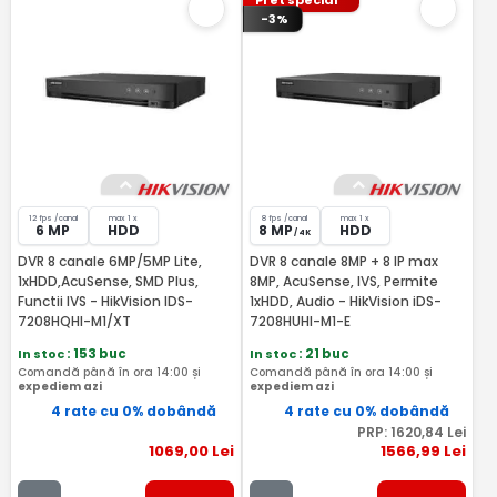
Pret special
-3%
12 fps /canal
max 1 x
8 fps /canal
max 1 x
6 MP
HDD
8 MP
HDD
/ 4K
DVR 8 canale 6MP/5MP Lite,
DVR 8 canale 8MP + 8 IP max
1xHDD,AcuSense, SMD Plus,
8MP, AcuSense, IVS, Permite
Functii IVS - HikVision IDS-
1xHDD, Audio - HikVision iDS-
7208HQHI-M1/XT
7208HUHI-M1-E
In stoc
: 153 buc
In stoc
: 21 buc
Comandă până în ora 14:00 și
Comandă până în ora 14:00 și
expediem azi
expediem azi
4 rate cu 0% dobândă
4 rate cu 0% dobândă
PRP:
1620
,84
Lei
1069
,00
Lei
1566
,99
Lei