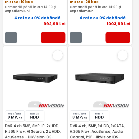
In stoc
: 10 buc
In stoc
: 20 buc
Comandă până în ora 14:00 și
Comandă până în ora 14:00 și
expediem luni
expediem luni
4 rate cu 0% dobândă
4 rate cu 0% dobândă
992
,99
Lei
1003
,99
Lei
8 fps /canal
max 2 x
8 fps /canal
max 1 x
8 MP
HDD
8 MP
HDD
/ 4K
/ 4K
DVR 4 ch 5MP, 8MP, IP, 2xHDD,
DVR 4 ch, 5MP, 1xHDD, 1xSATA,
H.265 Pro+, AI Search, 2 x HDD,
H.265 Pro+, AcuSense, Audio
AcuSense - HikVision IDS-
Coaxial, P2P-HikVision IDS-