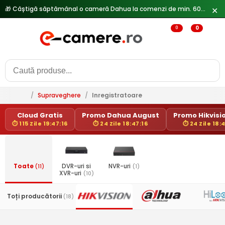
🎁 Câștigă săptămânal o cameră Dahua la comenzi de min. 600 lei —
✕
0
0
/
Supraveghere
/
Inregistratoare
Cloud Gratis
Promo Dahua August
Promo Hikvisio
⏱ 115 Zile 19:47:15
⏱ 24 Zile 18:47:15
⏱ 24 Zile 18:
Toate
(11)
DVR-uri si
NVR-uri
(1)
XVR-uri
(10)
Toți producătorii
(18)