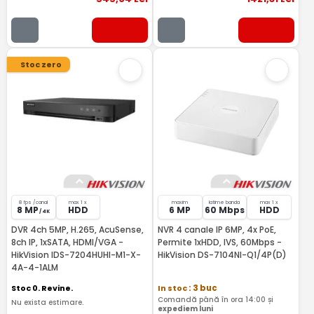
Stoc zero
8 fps /canal
max 1 x
maxim
latime banda
max 1 x
8 MP
HDD
6 MP
60 Mbps
HDD
/ 4K
DVR 4ch 5MP, H.265, AcuSense,
NVR 4 canale IP 6MP, 4x PoE,
8ch IP, 1xSATA, HDMI/VGA -
Permite 1xHDD, IVS, 60Mbps -
HikVision IDS-7204HUHI-M1-X-
HikVision DS-7104NI-Q1/4P(D)
4A-4-1ALM
Stoc 0. Revine.
In stoc
: 3 buc
Comandă până în ora 14:00 și
Nu exista estimare.
expediem luni