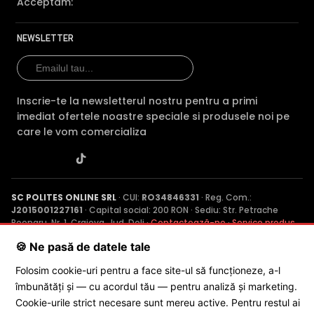
Acceptăm:
NEWSLETTER
Inscrie-te la newsletterul nostru pentru a primi
imediat ofertele noastre speciale si produsele noi pe
care le vom comercializa
SC POLITES ONLINE SRL
· CUI:
RO34846331
· Reg. Com.:
J2015001227161
· Capital social: 200 RON · Sediu: Str. Petrache
Poenaru, Nr. 1, Craiova, Jud. Dolj ·
Contactează-ne
·
Service produs
🍪 Ne pasă de datele tale
Folosim cookie-uri pentru a face site-ul să funcționeze, a-l
© 2026 SC POLITES ONLINE SRL
îmbunătăți și — cu acordul tău — pentru analiză și marketing.
Cookie-urile strict necesare sunt mereu active. Pentru restul ai