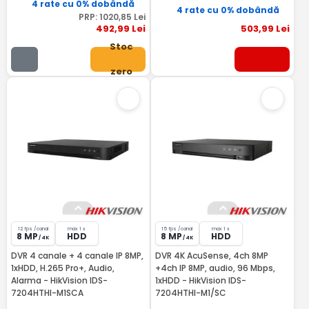
4 rate cu 0% dobândă
4 rate cu 0% dobândă
PRP:
1020
,85
Lei
492
,99
Lei
503
,99
Lei
Stoc
zero
12 fps /canal
max 1 x
15 fps /canal
max 1 x
8 MP
HDD
8 MP
HDD
/ 4K
/ 4K
DVR 4 canale + 4 canale IP 8MP,
DVR 4K AcuSense, 4ch 8MP
1xHDD, H.265 Pro+, Audio,
+4ch IP 8MP, audio, 96 Mbps,
Alarma - HikVision IDS-
1xHDD - HikVision IDS-
7204HTHI-M1SCA
7204HTHI-M1/SC