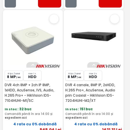
8 fps /canal
max 1 x
8 fps /canal
max 2 x
8 MP
HDD
8 MP
HDD
/ 4K
/ 4K
DVR 4ch 8MP + 2ch IP 8MP,
DVR 4 canale, 8MP IP, 2xHDD,
1xHDD, AcuSense, IVS, Audio,
H.265 Pro+, AcuSense, Audio
H.265 Pro+ - HikVision IDS-
prin Coaxial - HikVision IDS-
7104HUHI-M1/SC
7204HUHI-M2/XT
In stoc
: 32 buc
In stoc
: 151 buc
Comandă până în ora 14:00 și
Comandă până în ora 14:00 și
expediem azi
expediem azi
4 rate cu 0% dobândă
4 rate cu 0% dobândă
545
,04
Lei
1421
,31
Lei