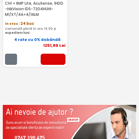
CH1 + 8MP Lite, AcuSense, 1HDD
-HikVision IDS-7204HUHI-
M1/XT/4A+4/1ALM
In stoc
: 24 buc
Comandă până în ora 14:00 și
expediem luni
4 rate cu 0% dobândă
1251
,99
Lei
0767 390 475