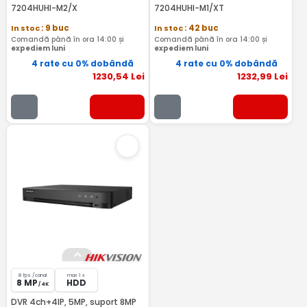
7204HUHI-M2/X
7204HUHI-M1/XT
In stoc
: 9 buc
In stoc
: 42 buc
Comandă până în ora 14:00 și
Comandă până în ora 14:00 și
expediem luni
expediem luni
4 rate cu 0% dobândă
4 rate cu 0% dobândă
1230
,54
Lei
1232
,99
Lei
8 fps /canal
max 1 x
8 MP
HDD
/ 4K
DVR 4ch+4IP, 5MP, suport 8MP