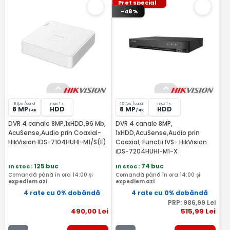
Pret special
-48%
8 fps /canal
max 1 x
15 fps /canal
max 1 x
8 MP
HDD
8 MP
HDD
/ 4K
/ 4K
DVR 4 canale 8MP,1xHDD,96 Mb,
DVR 4 canale 8MP,
AcuSense,Audio prin Coaxial-
1xHDD,AcuSense,Audio prin
HikVision IDS-7104HUHI-M1/S(E)
Coaxial, Functii IVS- HikVision
iDS-7204HUHI-M1-X
In stoc
: 125 buc
In stoc
: 74 buc
Comandă până în ora 14:00 și
Comandă până în ora 14:00 și
expediem azi
expediem azi
4 rate cu 0% dobândă
4 rate cu 0% dobândă
PRP:
986
,99
Lei
490
,00
Lei
515
,99
Lei