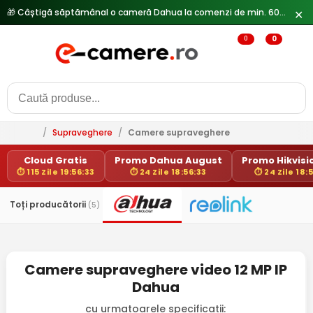
🎁 Câștigă săptămânal o cameră Dahua la comenzi de min. 600 lei —
✕
0
0
/
Supraveghere
/
Camere supraveghere
Cloud Gratis
Promo Dahua August
Promo Hikvisio
⏱ 115 Zile 19:56:33
⏱ 24 Zile 18:56:33
⏱ 24 Zile 18:
Toți producătorii
(5)
Camere supraveghere video 12 MP IP
Dahua
cu urmatoarele specificatii: