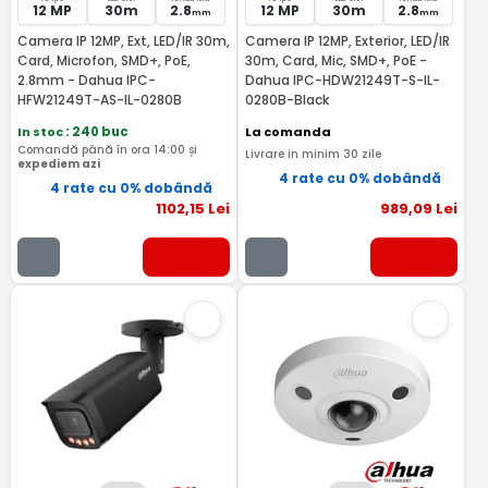
12 MP
30m
2.8
12 MP
30m
2.8
mm
mm
Camera IP 12MP, Ext, LED/IR 30m,
Camera IP 12MP, Exterior, LED/IR
Card, Microfon, SMD+, PoE,
30m, Card, Mic, SMD+, PoE -
2.8mm - Dahua IPC-
Dahua IPC-HDW21249T-S-IL-
HFW21249T-AS-IL-0280B
0280B-Black
In stoc
: 240 buc
La comanda
Comandă până în ora 14:00 și
Livrare in minim 30 zile
expediem azi
4 rate cu 0% dobândă
4 rate cu 0% dobândă
1102
,15
Lei
989
,09
Lei