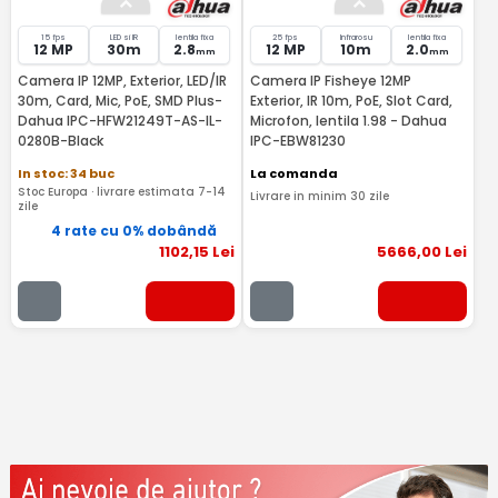
15 fps
LED si IR
lentila fixa
25 fps
Infrarosu
lentila fixa
12 MP
30m
2.8
12 MP
10m
2.0
mm
mm
Camera IP 12MP, Exterior, LED/IR
Camera IP Fisheye 12MP
30m, Card, Mic, PoE, SMD Plus-
Exterior, IR 10m, PoE, Slot Card,
Dahua IPC-HFW21249T-AS-IL-
Microfon, lentila 1.98 - Dahua
0280B-Black
IPC-EBW81230
In stoc: 34 buc
La comanda
Stoc Europa · livrare estimata 7-14
Livrare in minim 30 zile
zile
4 rate cu 0% dobândă
1102
,15
Lei
5666
,00
Lei