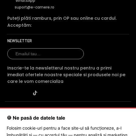
WhatsApp
suport@e-camere.ro
Puteți plăti ramburs, prin OP sau online cu cardul.
Acceptăm:
NEWSLETTER
Inscrie-te la newsletterul nostru pentru a primi
imediat ofertele noastre speciale si produsele noi pe
care le vom comercializa
SC POLITES ONLINE SRL
· CUI:
RO34846331
· Reg. Com.:
J2015001227161
· Capital social: 200 RON · Sediu: Str. Petrache
🍪 Ne pasă de datele tale
Poenaru, Nr. 1, Craiova, Jud. Dolj ·
Contactează-ne
·
Service produs
Folosim cookie-uri pentru a face site-ul să funcționeze, a-l
îmbunătăți și — cu acordul tău — pentru analiză și marketing.