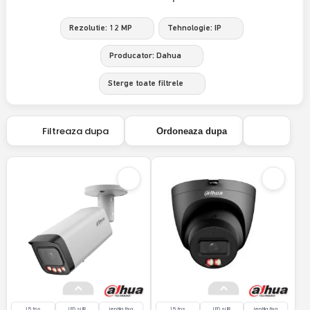
Rezolutie: 12 MP
Tehnologie: IP
Producator: Dahua
Sterge toate filtrele
Filtreaza dupa
Ordoneaza dupa
15 fps
LED si IR
lentila fixa
15 fps
LED si IR
lentila fixa