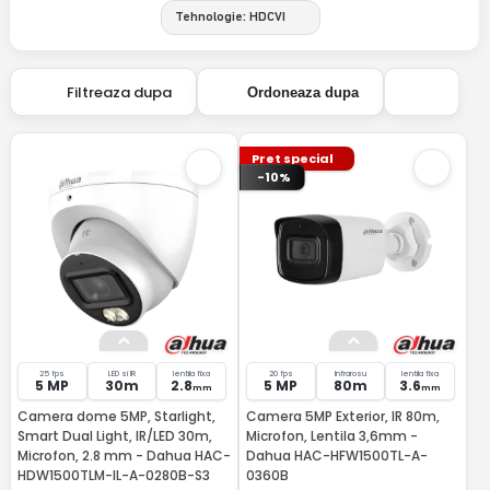
Tehnologie: HDCVI
Filtreaza dupa
Ordoneaza dupa
Pret special
-10%
25 fps
LED si IR
lentila fixa
20 fps
Infrarosu
lentila fixa
5 MP
30m
2.8
5 MP
80m
3.6
mm
mm
Camera dome 5MP, Starlight,
Camera 5MP Exterior, IR 80m,
Smart Dual Light, IR/LED 30m,
Microfon, Lentila 3,6mm -
Microfon, 2.8 mm - Dahua HAC-
Dahua HAC-HFW1500TL-A-
HDW1500TLM-IL-A-0280B-S3
0360B