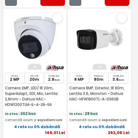
25 fps
LED si IR
lentila fixa
15 fps
Infrarosu
lentila fixa
2 MP
20m
2.8
8 MP
80m
3.6
mm
mm
Camera 2MP, LED/ IR 20m,
Camera 8MP, Exterior, IR 80m,
SuperAdapt, SDI, Mic, Lentila
Lentila 3.6, Microfon - Dahua
2,8mm - Dahua HAC-
HAC-HFW1800TL-A-0360B
HDW1200TLM-IL-A-28-S6
In stoc
: 262 buc
In stoc
: 28 buc
Comandă acum și
expediem Luni
Comandă acum și
expediem Luni
4 rate cu 0% dobândă
4 rate cu 0% dobândă
146
,01
Lei
262
,06
Lei