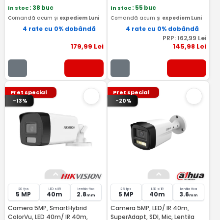
In stoc
: 38 buc
In stoc
: 55 buc
Comandă acum și
expediem Luni
Comandă acum și
expediem Luni
4 rate cu 0% dobândă
4 rate cu 0% dobândă
PRP:
162
,99
Lei
179
,99
Lei
145
,98
Lei
Pret special
Pret special
-13%
-20%
20 fps
LED si IR
lentila fixa
25 fps
LED si IR
lentila fixa
5 MP
40m
2.8
5 MP
40m
3.6
mm
mm
Camera 5MP, SmartHybrid
Camera 5MP, LED/ IR 40m,
ColorVu, LED 40m/ IR 40m,
SuperAdapt, SDI, Mic, Lentila