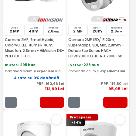
25 fps
LED si IR
lentila fixa
25 fps
LED si IR
lentila fixa
2 MP
40m
2.8
2 MP
20m
2.8
mm
mm
Camera 2MP, SmartHybrid,
Camera 2MP LED/ IR 20m,
ColorVu, LED 40m/IR 40m,
SuperAdapt, SDI, Mic, 2,8mm -
Microfon, 2.8mm - HikVision DS-
Dahua Eco Series HAC-
2CE17D0T-LFS
HDW1200CLQ-IL-A-0280B-S6
In stoc
: 295 buc
In stoc
: 228 buc
Comandă acum și
expediem Luni
Comandă acum și
expediem Luni
4 rate cu 0% dobândă
PRP:
160
,46
Lei
PRP:
119
,80
Lei
112
,99
Lei
95
,95
Lei
Pret special
-24%