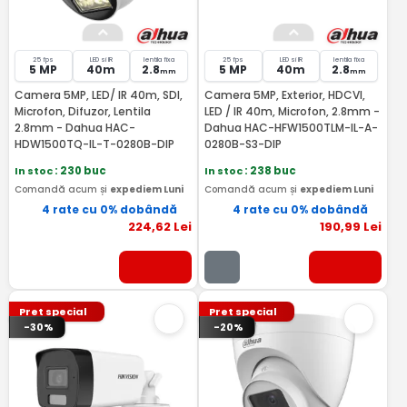
25 fps
LED si IR
lentila fixa
25 fps
LED si IR
lentila fixa
5 MP
40m
2.8
5 MP
40m
2.8
mm
mm
Camera 5MP, LED/ IR 40m, SDI,
Camera 5MP, Exterior, HDCVI,
Microfon, Difuzor, Lentila
LED / IR 40m, Microfon, 2.8mm -
2.8mm - Dahua HAC-
Dahua HAC-HFW1500TLM-IL-A-
HDW1500TQ-IL-T-0280B-DIP
0280B-S3-DIP
In stoc
: 230 buc
In stoc
: 238 buc
Comandă acum și
expediem Luni
Comandă acum și
expediem Luni
4 rate cu 0% dobândă
4 rate cu 0% dobândă
224
,62
Lei
190
,99
Lei
Pret special
Pret special
-30%
-20%