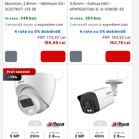
Microfon, 2,8mm - HikVision DS-
3,6mm - Dahua HAC-
2CE17K0T-LFS 28
HFW1500TLM-IL-A-0360B-S3
In stoc
: 345 buc
In stoc
: 253 buc
Comandă acum și
expediem Luni
Comandă acum și
expediem Luni
4 rate cu 0% dobândă
4 rate cu 0% dobândă
PRP:
179
,33
Lei
PRP:
190
,93
Lei
155
,99
Lei
152
,75
Lei
Pret special
-19%
25 fps
LED si IR
lentila fixa
25 fps
LED si IR
lentila fixa
5 MP
20m
2.8
2 MP
40m
2.8
mm
mm