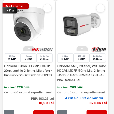
Pret special
-21%
25 fps
Infrarosu
lentila fixa
25 fps
LED si IR
lentila fixa
2 MP
20m
2.8
5 MP
50m
2.8
mm
mm
Camera Turbo HD 2MP, EXIR IR
Camera 5MP, Exterior, WizColor,
20m, Lentila 2,8mm, Microfon -
HDCVI, LED/IR 50m, Mic, 2.8mm
HikVision DS-2CE76D0T-ITPFS2
-Dahua HAC-HFW1549X-IL-A-
PRO-0280B-DIP
In stoc
: 220 buc
In stoc
: 209 buc
Comandă acum și
expediem Luni
Comandă acum și
expediem Luni
4 rate cu 0% dobândă
PRP:
103
,29
Lei
81
,99
Lei
378
,86
Lei