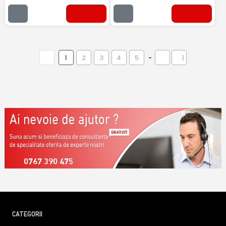
1
2
3
4
5
-
|
0767 390 475
CATEGORII