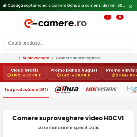
🎁 Câștigă săptămânal o cameră Dahua la comenzi de min. 600 lei —
✕
0
0
/
Supraveghere
/
Camere supraveghere
Cloud Gratis
Promo Dahua August
Promo Hikvisio
⏱ 115 Zile 07:48:11
⏱ 24 Zile 06:48:11
⏱ 24 Zile 06:
Toți producătorii
(357)
Camere supraveghere video HDCVI
cu urmatoarele specificatii: