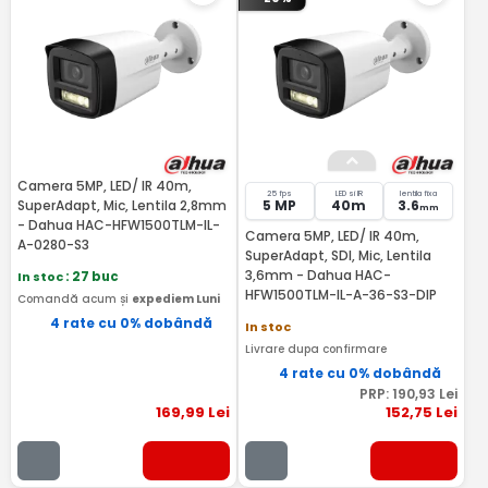
Camera 5MP, LED/ IR 40m,
25 fps
LED si IR
lentila fixa
SuperAdapt, Mic, Lentila 2,8mm
5 MP
40m
3.6
mm
- Dahua HAC-HFW1500TLM-IL-
Camera 5MP, LED/ IR 40m,
A-0280-S3
SuperAdapt, SDI, Mic, Lentila
3,6mm - Dahua HAC-
In stoc
: 27 buc
HFW1500TLM-IL-A-36-S3-DIP
Comandă acum și
expediem Luni
4 rate cu 0% dobândă
In stoc
Livrare dupa confirmare
4 rate cu 0% dobândă
PRP:
190
,93
Lei
169
,99
Lei
152
,75
Lei