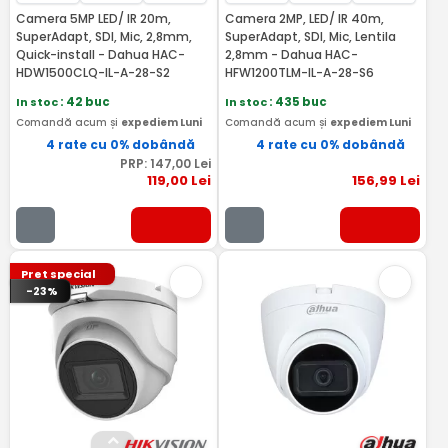
Camera 5MP LED/ IR 20m,
Camera 2MP, LED/ IR 40m,
SuperAdapt, SDI, Mic, 2,8mm,
SuperAdapt, SDI, Mic, Lentila
Quick-install - Dahua HAC-
2,8mm - Dahua HAC-
HDW1500CLQ-IL-A-28-S2
HFW1200TLM-IL-A-28-S6
In stoc
: 42 buc
In stoc
: 435 buc
Comandă acum și
expediem Luni
Comandă acum și
expediem Luni
4 rate cu 0% dobândă
4 rate cu 0% dobândă
PRP:
147
,00
Lei
119
,00
Lei
156
,99
Lei
Pret special
-23%