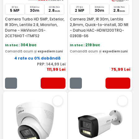
20 fps
Infrarosu
lentila fixa
25 fps
Infrarosu
lentila fixa
5 MP
30m
2.8
2 MP
30m
2.8
mm
mm
Camera Turbo HD 5MP, Exterior,
Camera 2MP, IR 30m, Lentila
IR 30m, Lentila 2.8, Microfon,
2,8mm, Quick-to-install, 3D NR
Dome - HikVision DS-
- Dahua HAC-HDW1200TRQ-
2CE76H0T-ITMFS2
0280B-S6
In stoc
: 304 buc
In stoc
: 219 buc
Comandă acum și
expediem Luni
Comandă acum și
expediem Luni
4 rate cu 0% dobândă
PRP:
144
,99
Lei
111
,99
Lei
75
,99
Lei