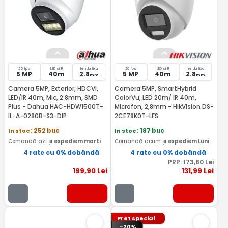
25 fps
LED si IR
lentila fixa
20 fps
LED si IR
lentila fixa
5 MP
40m
2.8
5 MP
40m
2.8
mm
mm
Camera 5MP, Exterior, HDCVI,
Camera 5MP, SmartHybrid
LED/IR 40m, Mic, 2.8mm, SMD
ColorVu, LED 20m/ IR 40m,
Plus - Dahua HAC-HDW1500T-
Microfon, 2,8mm - HikVision DS-
IL-A-0280B-S3-DIP
2CE78K0T-LFS
In stoc
: 252 buc
In stoc
: 187 buc
Comandă azi și
expediem marti
Comandă acum și
expediem Luni
4 rate cu 0% dobândă
4 rate cu 0% dobândă
PRP:
173
,80
Lei
199
,90
Lei
131
,99
Lei
Pret special
-20%