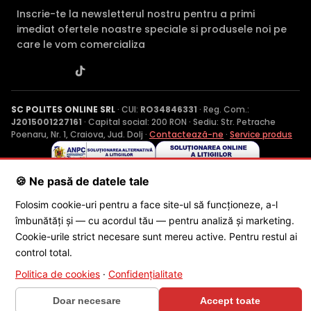
Inscrie-te la newsletterul nostru pentru a primi
imediat ofertele noastre speciale si produsele noi pe
care le vom comercializa
SC POLITES ONLINE SRL
· CUI:
RO34846331
· Reg. Com.:
J2015001227161
· Capital social: 200 RON · Sediu: Str. Petrache
Poenaru, Nr. 1, Craiova, Jud. Dolj ·
Contactează-ne
·
Service produs
🍪 Ne pasă de datele tale
© 2026 SC POLITES ONLINE SRL
Folosim cookie-uri pentru a face site-ul să funcționeze, a-l
îmbunătăți și — cu acordul tău — pentru analiză și marketing.
Cookie-urile strict necesare sunt mereu active. Pentru restul ai
control total.
Politica de cookies
·
Confidențialitate
×
🎁 CONCURS SĂPTĂMÂNAL
Doar necesare
Accept toate