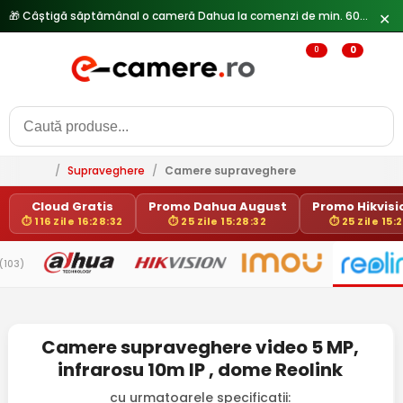
🎁 Câștigă săptămânal o cameră Dahua la comenzi de min. 600 lei —
✕
0
0
/
Supraveghere
/
Camere supraveghere
Cloud Gratis
Promo Dahua August
Promo Hikvisio
⏱ 116 Zile 16:28:32
⏱ 25 Zile 15:28:32
⏱ 25 Zile 15:
(103)
Camere supraveghere video 5 MP,
infrarosu 10m IP , dome Reolink
cu urmatoarele specificatii: