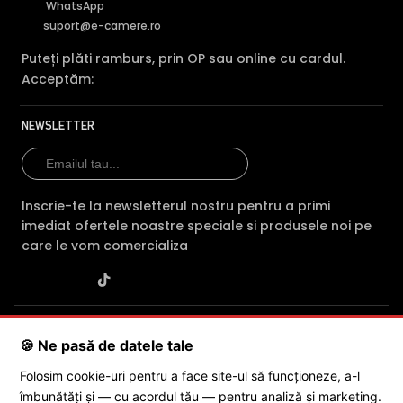
WhatsApp
suport@e-camere.ro
Puteți plăti ramburs, prin OP sau online cu cardul.
Acceptăm:
NEWSLETTER
Inscrie-te la newsletterul nostru pentru a primi
imediat ofertele noastre speciale si produsele noi pe
care le vom comercializa
SC POLITES ONLINE SRL
· CUI:
RO34846331
· Reg. Com.:
🍪 Ne pasă de datele tale
J2015001227161
· Capital social: 200 RON · Sediu: Str. Petrache
Poenaru, Nr. 1, Craiova, Jud. Dolj ·
Contactează-ne
·
Service produs
Folosim cookie-uri pentru a face site-ul să funcționeze, a-l
îmbunătăți și — cu acordul tău — pentru analiză și marketing.