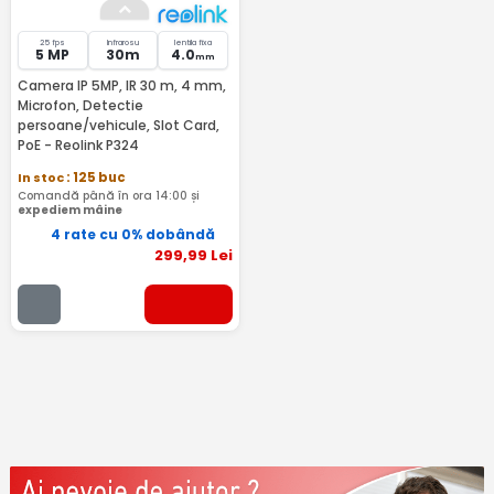
25 fps
Infrarosu
lentila fixa
5 MP
30m
4.0
mm
Camera IP 5MP, IR 30 m, 4 mm,
Microfon, Detectie
persoane/vehicule, Slot Card,
PoE - Reolink P324
In stoc
: 125 buc
Comandă până în ora 14:00 și
expediem mâine
4 rate cu 0% dobândă
299
,99
Lei