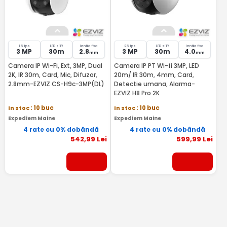
15 fps
LED si IR
lentila fixa
25 fps
LED si IR
lentila fixa
3 MP
30m
2.8
3 MP
30m
4.0
mm
mm
Camera IP Wi-Fi, Ext, 3MP, Dual
Camera IP PT Wi-fi 3MP, LED
2K, IR 30m, Card, Mic, Difuzor,
20m/ IR 30m, 4mm, Card,
2.8mm-EZVIZ CS-H9c-3MP(DL)
Detectie umana, Alarma-
EZVIZ H8 Pro 2K
In stoc
: 10 buc
In stoc
: 10 buc
Expediem Maine
Expediem Maine
4 rate cu 0% dobândă
4 rate cu 0% dobândă
542
,99
Lei
599
,99
Lei