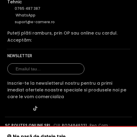
Tehnic
0765 487 387
WhatsApp
suport@e-camere.ro
Puteți plăti ramburs, prin OP sau online cu cardul.
Acceptăm:
NEWSLETTER
Inscrie-te la newsletterul nostru pentru a primi
imediat ofertele noastre speciale si produsele noi pe
care le vom comercializa
SC POLITES ONLINE SRL
· CUI:
RO34846331
· Reg. Com.:
J2015001227161
· Capital social: 200 RON · Sediu: Str. Petrache
🍪 Ne pasă de datele tale
Poenaru, Nr. 1, Craiova, Jud. Dolj ·
Contactează-ne
·
Service produs