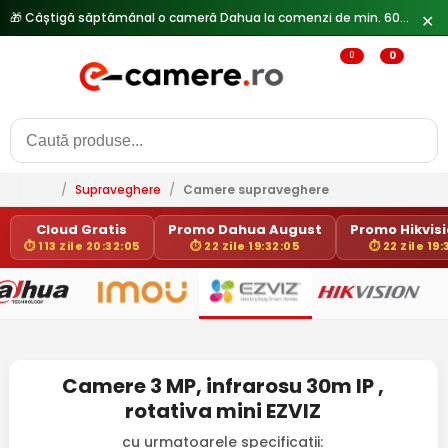
🎁 Câștigă săptămânal o cameră Dahua la comenzi de min. 600 lei —
✕
0
0
/
Supraveghere
/
Camere supraveghere
Cloud Gratis
Promo Dahua August
Promo Hikvisio
⏱ 113 Zile 20:32:05
⏱ 22 Zile 19:32:05
⏱ 22 Zile 19:
Camere 3 MP, infrarosu 30m IP ,
rotativa mini EZVIZ
cu urmatoarele specificatii: