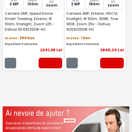
25 fps
Infrarosu
25 fps
Infrarosu
optic
optic
2 MP
100m
2 MP
150m
zoom
zoom
Camera 2MP, Speed Dome
Camera 2MP, Exterior, HDCVI,
Smart Tracking, Exterior, IR
Starlight, IR 150m, 3DNR, True
100m, Starlight, Zoom x25 -
WDR, Zoom 25x - Dahua
Dahua SD49225DB-HC
SD59225DB-HC
In stoc
: 204 buc
In stoc
: 1 buc
Expediem Poimaine
Expediem Poimaine
2241
,08
Lei
2845
,24
Lei