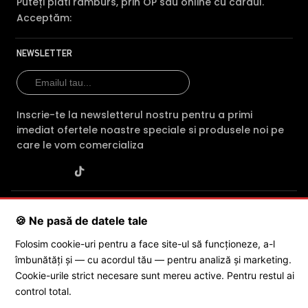
Puteți plăti ramburs, prin OP sau online cu cardul.
Acceptăm:
NEWSLETTER
Inscrie-te la newsletterul nostru pentru a primi
imediat ofertele noastre speciale si produsele noi pe
care le vom comercializa
SC POLITES ONLINE SRL
· CUI:
RO34846331
· Reg. Com.:
🍪 Ne pasă de datele tale
J2015001227161
· Capital social: 200 RON · Sediu: Str. Petrache
Poenaru, Nr. 1, Craiova, Jud. Dolj ·
Contactează-ne
·
Service produs
Folosim cookie-uri pentru a face site-ul să funcționeze, a-l
îmbunătăți și — cu acordul tău — pentru analiză și marketing.
Cookie-urile strict necesare sunt mereu active. Pentru restul ai
© 2026 SC POLITES ONLINE SRL
control total.