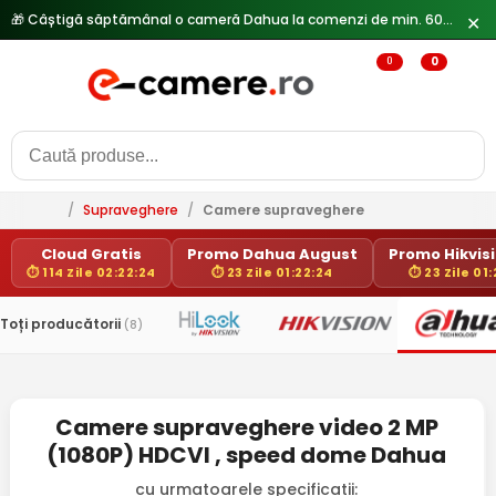
🎁 Câștigă săptămânal o cameră Dahua la comenzi de min. 600 lei —
✕
0
0
/
Supraveghere
/
Camere supraveghere
Cloud Gratis
Promo Dahua August
Promo Hikvisi
⏱ 114 Zile 02:22:24
⏱ 23 Zile 01:22:24
⏱ 23 Zile 01
Toți producătorii
(8)
Camere supraveghere video 2 MP
(1080P) HDCVI , speed dome Dahua
cu urmatoarele specificatii: