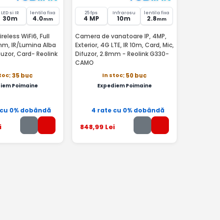
LED si IR
lentila fixa
25 fps
Infrarosu
lentila fixa
30m
4.0
4 MP
10m
2.8
mm
mm
eless WiFi6, Full
Camera de vanatoare IP, 4MP,
mm, IR/Lumina Alba
Exterior, 4G LTE, IR 10m, Card, Mic,
fuzor, Card- Reolink
Difuzor, 2.8mm - Reolink G330-
CAMO
stoc
In stoc
: 35 buc
: 50 buc
iem Poimaine
Expediem Poimaine
 cu 0% dobândă
4 rate cu 0% dobândă
i
848
,99
Lei