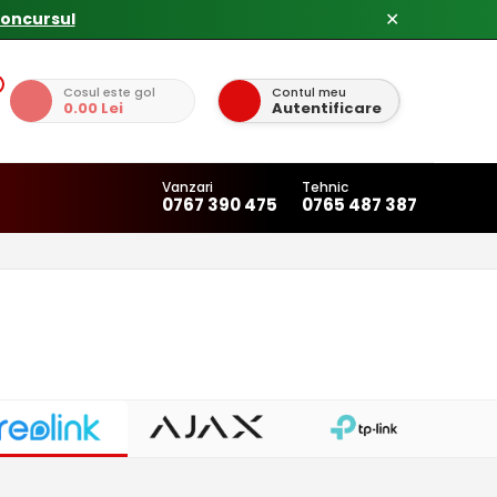
concursul
✕
Cosul este gol
Contul meu
0.00 Lei
Autentificare
Vanzari
Tehnic
0767 390 475
0765 487 387