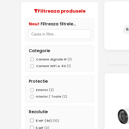
Filtreaza produsele
Nou!
Filtreaza filtrele...
R
Categorie
Camere digitale IP
(1)
Camere WiFi & 4G
(1)
Protectie
Exterior
(2)
Interior / Toate
(2)
Rezolutie
8 MP (4K)
(10)
5 MP
(2)