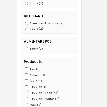
Toate
(2)
SLOT CARD
Permit card memorie
(2)
Toate
(2)
ALIMENTARE POE
Toate
(2)
Producator
Ajax
(1)
Dahua
(130)
EZVIZ
(4)
HikVision
(183)
HikVision HiLook
(43)
HikVision HiWatch
(4)
Imou
(9)