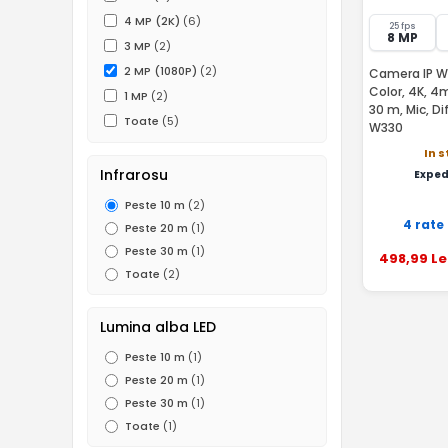
4 MP (2K)
(6)
25 fps
8 MP
3 MP
(2)
2 MP (1080P)
(2)
Camera IP Wir
Color, 4K, 4
1 MP
(2)
30 m, Mic, Di
Toate
(5)
W330
In 
Infrarosu
Exped
Peste 10 m
(2)
4 rate
Peste 20 m
(1)
Peste 30 m
(1)
498
,99
Le
Toate
(2)
Lumina alba LED
Peste 10 m
(1)
Peste 20 m
(1)
Peste 30 m
(1)
Toate
(1)