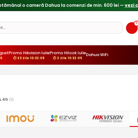
ptămânal o cameră Dahua la comenzi de min. 600 lei —
vezi 
0
gust
Promo Hikvision Iulie
Promo Hilook Iulie
Dahua WiFi
04
⏱ 23 Zile 10:32:04
⏱ 2 Zile 10:32:04
 & 4G
(1)