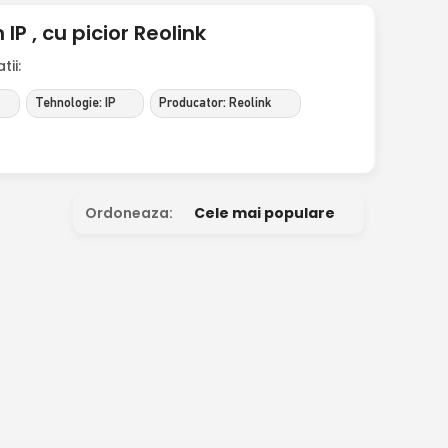
P , cu picior Reolink
ii:
Tehnologie: IP
Producator: Reolink
Ordoneaza:
Cele mai populare