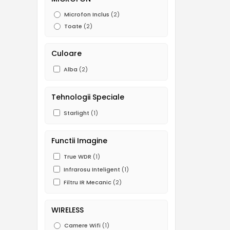
Microfon Inclus
(2)
Toate
(2)
Culoare
Alba
(2)
Tehnologii Speciale
Starlight
(1)
Functii Imagine
True WDR
(1)
Infrarosu Inteligent
(1)
Filtru IR Mecanic
(2)
WIRELESS
Camere Wifi
(1)