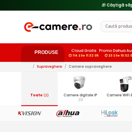
🎁 Câștigă să
Cloud Gratis
Promo Dahua Au
PRODUSE
⏱ 114 Zile 11:32:04
⏱ 23 Zile 10:32:
/
Supraveghere
/
Camere supraveghere
Toate
Camere digitale IP
Camere WiFi
(2)
(1)
7)