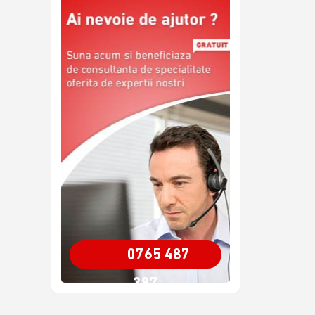
0765 487
387