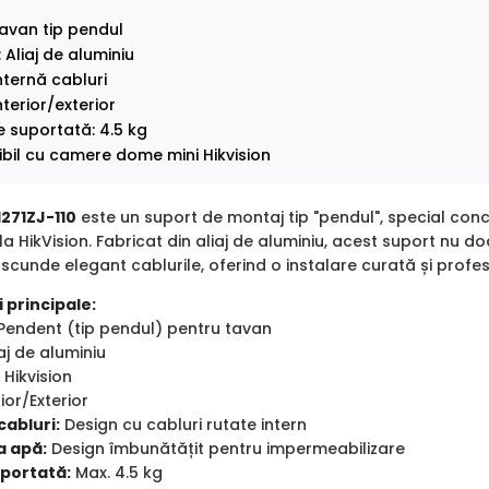
avan tip pendul
 Aliaj de aluminiu
nternă cabluri
nterior/exterior
 suportată: 4.5 kg
il cu camere dome mini Hikvision
1271ZJ-110
este un suport de montaj tip "pendul", special co
a HikVision. Fabricat din aliaj de aluminiu, acest suport nu do
scunde elegant cablurile, oferind o instalare curată și profesion
 principale:
Pendent (tip pendul) pentru tavan
aj de aluminiu
 Hikvision
ior/Exterior
cabluri:
Design cu cabluri rutate intern
a apă:
Design îmbunătățit pentru impermeabilizare
portată:
Max. 4.5 kg