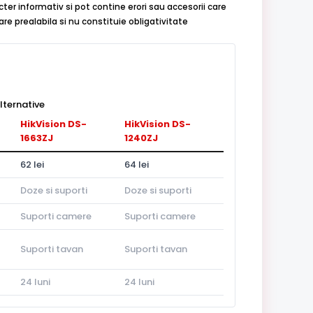
cter informativ si pot contine erori sau accesorii care
re prealabila si nu constituie obligativitate
lternative
HikVision DS-
HikVision DS-
1663ZJ
1240ZJ
62 lei
64 lei
Doze si suporti
Doze si suporti
Suporti camere
Suporti camere
Suporti tavan
Suporti tavan
24 luni
24 luni