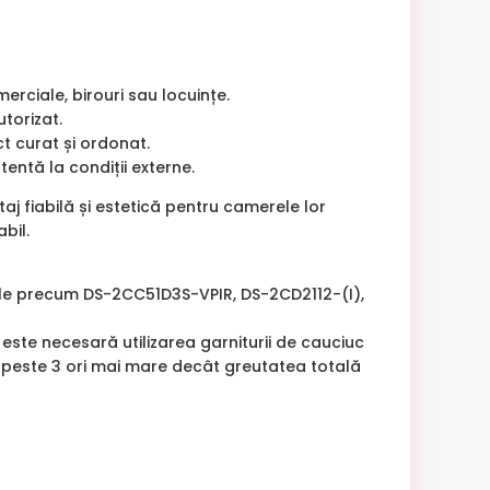
erciale, birouri sau locuințe.
torizat.
ct curat și ordonat.
tentă la condiții externe.
j fiabilă și estetică pentru camerele lor
bil.
ele precum DS-2CC51D3S-VPIR, DS-2CD2112-(I),
este necesară utilizarea garniturii de cauciuc
 peste 3 ori mai mare decât greutatea totală