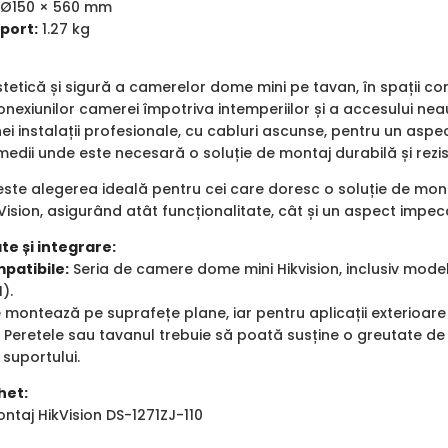
Ø150 × 560 mm
port:
1.27 kg
stetică și sigură a camerelor dome mini pe tavan, în spații com
onexiunilor camerei împotriva intemperiilor și a accesului neau
ei instalații profesionale, cu cabluri ascunse, pentru un aspe
n medii unde este necesară o soluție de montaj durabilă și rezis
ste alegerea ideală pentru cei care doresc o soluție de monta
ision, asigurând atât funcționalitate, cât și un aspect impeca
te și integrare:
patibile:
Seria de camere dome mini Hikvision, inclusiv mod
).
 montează pe suprafețe plane, iar pentru aplicații exterioare 
 Peretele sau tavanul trebuie să poată susține o greutate de
 suportului.
het:
ntaj HikVision DS-1271ZJ-110