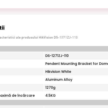
ii
acteristici ale produsului HikVision DS-1271ZJ-110
DS-1271ZJ-110
Pendent Mounting Bracket for Do
Hikvision White
Aluminum Alloy
1270g
aximă de încărcare
4.5KG