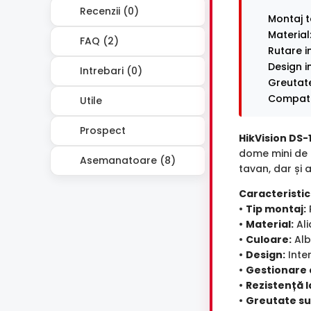
Recenzii (0)
Montaj t
Material:
FAQ (2)
Rutare i
Design i
Intrebari (0)
Greutate
Compatib
Utile
Prospect
HikVision DS-
dome mini de l
Asemanatoare (8)
tavan, dar și a
Caracteristici
•
Tip montaj:
•
Material:
Ali
•
Culoare:
Alb
•
Design:
Inter
•
Gestionare 
•
Rezistență l
•
Greutate su