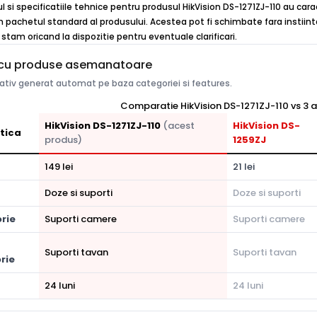
ul si specificatiile tehnice pentru produsul HikVision DS-1271ZJ-110 au cara
n pachetul standard al produsului. Acestea pot fi schimbate fara instiinta
stam oricand la dispozitie pentru eventuale clarificari.
cu produse asemanatoare
tiv generat automat pe baza categoriei si features.
Comparatie HikVision DS-1271ZJ-110 vs 3 a
HikVision DS-1271ZJ-110
(acest
HikVision DS-
tica
produs)
1259ZJ
149 lei
21 lei
Doze si suporti
Doze si suporti
rie
Suporti camere
Suporti camere
Suporti tavan
Suporti tavan
rie
24 luni
24 luni