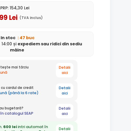
PRP:
154
,30
Lei
,99
Lei
(TVA inclus)
In stoc
: 47 buc
14:00 și
expediem
sau ridici din sediu
mâine
Detalii
tește mai târziu
lună
aici
Detalii
cu cardul de credit
lună (până la 6 rate)
aici
Detalii
 sau bugetară?
în catalogul SEAP
aici
n.
600 lei
intri automat în
Detalii