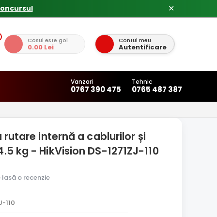
✕
Cosul este gol
Contul meu
0.00 Lei
Autentificare
Vanzari
Tehnic
0767 390 475
0765 487 387
rutare internă a cablurilor și
4.5 kg - HikVision DS-1271ZJ-110
e lasă o recenzie
J-110