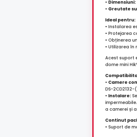
•
Dimensiuni:
•
Greutate su
Ideal pentru:
• Instalarea e
• Protejarea c
• Obținerea un
• Utilizarea î
Acest suport e
dome mini HikV
Compatibilita
•
Camere com
DS-2CD2132-(I
•
Instalare:
Se
impermeabile.
a camerei și a
Continut pac
• Suport de mo