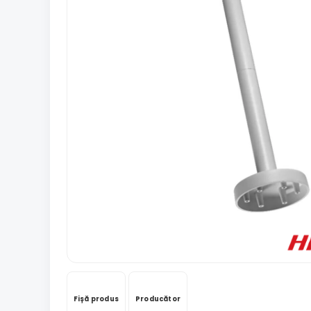
Fișă produs
Producător