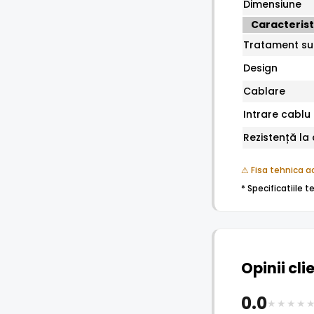
Dimensiune
Caracterist
Tratament su
Design
Cablare
Intrare cablu
Rezistență la
⚠ Fisa tehnica ac
* Specificatiile 
Opinii cli
0.0