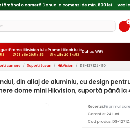
0
ugust
Promo Hikvision Iulie
Promo Hilook Iulie
Dahua WiFi
:52
⏱ 25 Zile 20:54:52
⏱ 4 Zile 20:54:52
orti camere
/
Suporti tavan
/
HikVision
/
DS-1271ZJ-110
ul, din aliaj de aluminiu, cu design pentru 
mere dome mini Hikvision, suportă până la 
Recenzii:
Fii primul car
Garantie: 24 luni
Cod produs: DS-1271Z