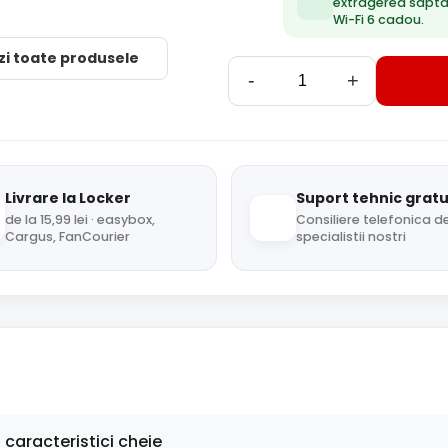
extragerea săpt
Wi-Fi 6 cadou.
zi toate produsele
-
+
Livrare la Locker
Suport tehnic gratu
de la 15,99 lei · easybox,
Consiliere telefonica de
Cargus, FanCourier
specialistii nostri
 caracteristici cheie