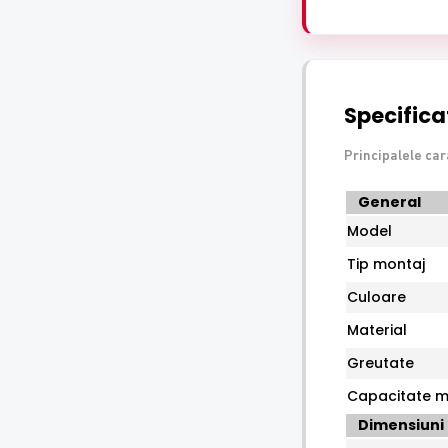
Specificat
Principalele car
Specificatii
General
tehnice
Model
HikVision
DS-
Tip montaj
1271ZJ-
Culoare
110
Material
Greutate
Capacitate m
Dimensiuni