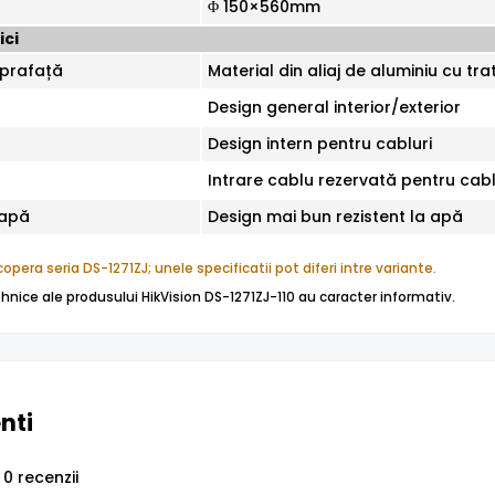
Φ 150×560mm
ici
prafață
Material din aliaj de aluminiu cu tr
Design general interior/exterior
Design intern pentru cabluri
Intrare cablu rezervată pentru cabl
 apă
Design mai bun rezistent la apă
opera seria DS-1271ZJ; unele specificatii pot diferi intre variante.
tehnice ale produsului HikVision DS-1271ZJ-110 au caracter informativ.
enti
0 recenzii