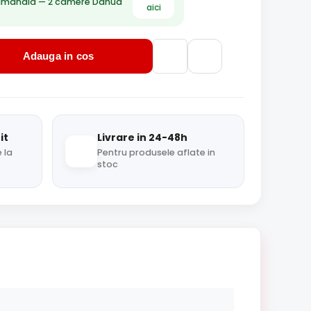
ămânală — 2 camere Dahua
aici
Adauga in cos
it
Livrare in 24-48h
 la
Pentru produsele aflate in
stoc