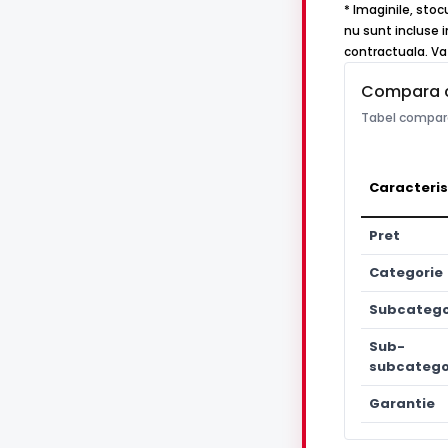
* Imaginile, stoc
nu sunt incluse i
contractuala. Va 
Compara 
Tabel compara
Caracteris
Pret
Categorie
Subcatego
Sub-
subcatego
Garantie