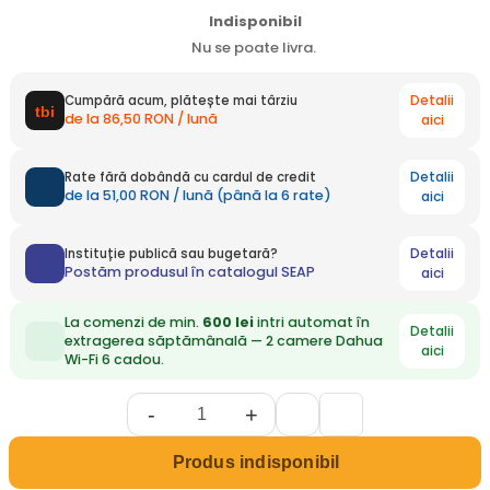
Indisponibil
Nu se poate livra.
Detalii
Cumpără acum, plătește mai târziu
de la 86,50 RON / lună
aici
Detalii
Rate fără dobândă cu cardul de credit
de la 51,00 RON / lună (până la 6 rate)
aici
Detalii
Instituție publică sau bugetară?
Postăm produsul în catalogul SEAP
aici
La comenzi de min.
600 lei
intri automat în
Detalii
extragerea săptămânală — 2 camere Dahua
aici
Wi-Fi 6 cadou.
-
+
Produs indisponibil