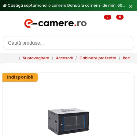
🎁 Câștigă săptămânal o cameră Dahua la comenzi de min. 600 lei —
✕
0
0
/
Supraveghere
/
Accesorii
/
Cabinete protectie
/
Rack-ur
Indisponibil