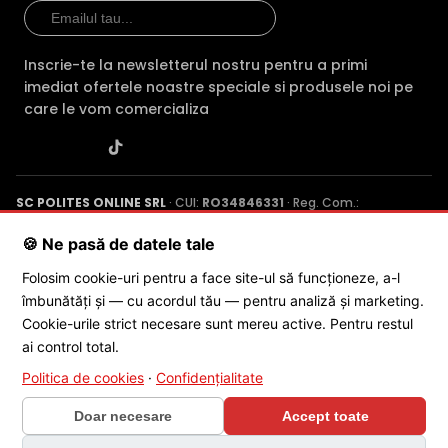
Inscrie-te la newsletterul nostru pentru a primi
imediat ofertele noastre speciale si produsele noi pe
care le vom comercializa
SC POLITES ONLINE SRL
· CUI:
RO34846331
· Reg. Com.:
J2015001227161
· Capital social: 200 RON · Sediu: Str. Petrache
Poenaru, Nr. 1, Craiova, Jud. Dolj ·
Contactează-ne
·
Service produs
🍪 Ne pasă de datele tale
Folosim cookie-uri pentru a face site-ul să funcționeze, a-l
îmbunătăți și — cu acordul tău — pentru analiză și marketing.
© 2026 SC POLITES ONLINE SRL
Cookie-urile strict necesare sunt mereu active. Pentru restul
ai control total.
Politica de cookies
·
Confidențialitate
Doar necesare
Accept toate