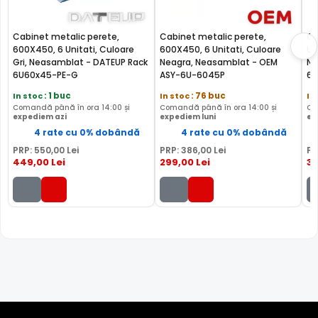
Cabinet metalic perete,
Cabinet metalic perete,
Ca
600X450, 6 Unitati, Culoare
600X450, 6 Unitati, Culoare
Un
Gri, Neasamblat - DATEUP Rack
Neagra, Neasamblat - OEM
Ne
6U60x45-PE-G
ASY-6U-6045P
60
In stoc
: 1 buc
In stoc
: 76 buc
In
Comandă până în ora 14:00 și
Comandă până în ora 14:00 și
Co
expediem azi
expediem luni
ex
4 rate cu 0% dobândă
4 rate cu 0% dobândă
PRP:
550
,00
Lei
PRP:
386
,00
Lei
PR
449
,00
Lei
299
,00
Lei
33