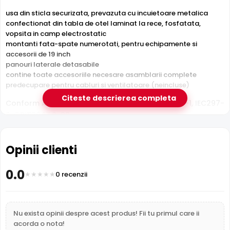
usa din sticla securizata, prevazuta cu incuietoare metalica
confectionat din tabla de otel laminat la rece, fosfatata,
vopsita in camp electrostatic
montanti fata-spate numerotati, pentru echipamente si
accesorii de 19 inch
panouri laterale detasabile
contine toate accesoriile necesare asamblarii complete
predecupare pentru cabluri si ventilatoare (neincluse)
Citeste descrierea completa
Conform ANSI/EIA RS-310-D, DIN41494, DIN41497-1, IEC297-
2, GBIT3047.2-92
Producator:
ASYTECH Networking
Opinii clienti
Culoare:
Negru RAL 9004
Inaltime:
6U
0.0
Dimensiuni:
600x450x368 mm
0 recenzii
Capacitate incarcare:
60 Kg
Grad protectie:
IP20
Distanta montanti:
19 inch
Nu exista opinii despre acest produs! Fii tu primul care ii
Greutate:
13.2 Kg
acorda o nota!
Montare:
Perete