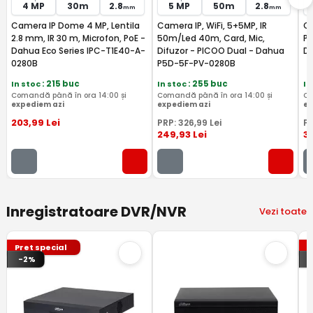
4 MP
30m
2.8
5 MP
50m
2.8
mm
mm
Camera IP Dome 4 MP, Lentila
Camera IP, WiFi, 5+5MP, IR
Ca
2.8 mm, IR 30 m, Microfon, PoE -
50m/Led 40m, Card, Mic,
Po
Dahua Eco Series IPC-T1E40-A-
Difuzor - PICOO Dual - Dahua
D
0280B
P5D-5F-PV-0280B
In stoc
: 215 buc
In stoc
: 255 buc
In
Comandă până în ora 14:00 și
Comandă până în ora 14:00 și
Co
expediem azi
expediem azi
ex
203
,99
Lei
PRP:
326
,99
Lei
P
249
,93
Lei
3
Inregistratoare DVR/NVR
Vezi toate
Pret special
P
-2%