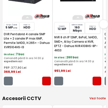
10 fps /canal
max 1 x
latime banda
maxim
max 1 x
5 MP
HDD
160
Lite
12 MP
HDD
Mbps
DVR Pentabrid 4 canale 5MP
DV
NVR 8 ch IP 12MP, 8xPoE, 1xHDD,
Lite + 2 canale IP max 6MP,
1x
SMD+, AI by Camera si NVR,
Permite 1xHDD, H.265+ - Dahua
Au
EPTZ - Dahua NVR4108HS-8P-
XVR5104HS-I3
I3
4KS3
In stoc
: 7 buc
In
In stoc
: 260 buc
Comandă până în ora 14:00 și
Co
expediem azi
Comandă până în ora 14:00 și
ex
expediem azi
PRP:
377
,90
Lei
P
951
,99
Lei
368
,99
Lei
4
Accesorii CCTV
Vezi toate