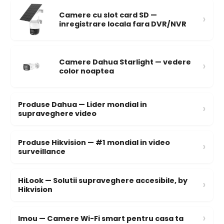
Camere cu slot card SD —
›
inregistrare locala fara DVR/NVR
Camere Dahua Starlight — vedere
›
color noaptea
Produse Dahua — Lider mondial in
›
supraveghere video
Produse Hikvision — #1 mondial in video
›
surveillance
HiLook — Solutii supraveghere accesibile, by
›
Hikvision
›
Imou — Camere Wi-Fi smart pentru casa ta