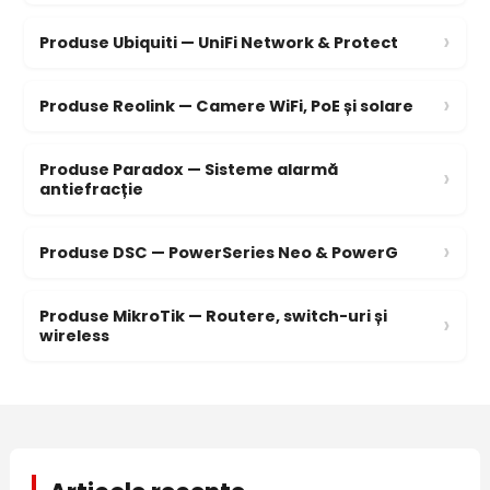
›
Produse Ubiquiti — UniFi Network & Protect
›
Produse Reolink — Camere WiFi, PoE și solare
Produse Paradox — Sisteme alarmă
›
antiefracție
›
Produse DSC — PowerSeries Neo & PowerG
Produse MikroTik — Routere, switch-uri și
›
wireless