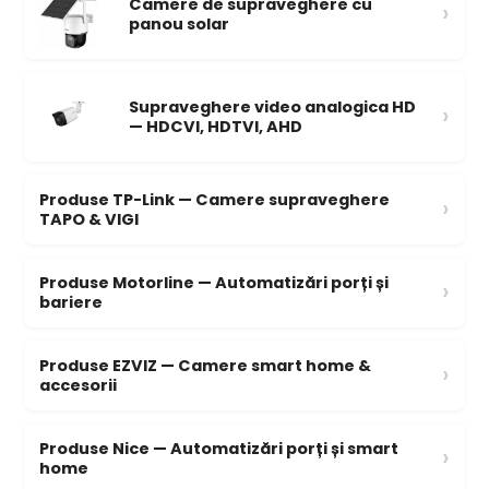
Camere de supraveghere cu
›
panou solar
Supraveghere video analogica HD
›
— HDCVI, HDTVI, AHD
Produse TP-Link — Camere supraveghere
›
TAPO & VIGI
Produse Motorline — Automatizări porți și
›
bariere
Produse EZVIZ — Camere smart home &
›
accesorii
Produse Nice — Automatizări porți și smart
›
home