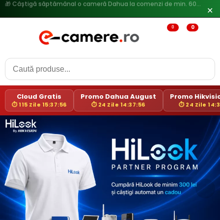
✕
0
0
Cloud Gratis
Promo Dahua August
Promo Hikvisio
⏱ 115 Zile 15:37:55
⏱ 24 Zile 14:37:55
⏱ 24 Zile 14: