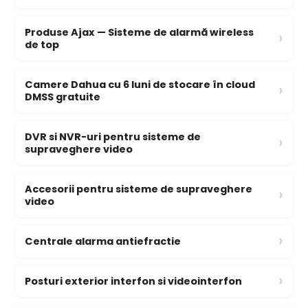
Produse Ajax — Sisteme de alarmă wireless
›
de top
Camere Dahua cu 6 luni de stocare în cloud
›
DMSS gratuite
DVR si NVR-uri pentru sisteme de
›
supraveghere video
Accesorii pentru sisteme de supraveghere
›
video
›
Centrale alarma antiefractie
›
Posturi exterior interfon si videointerfon