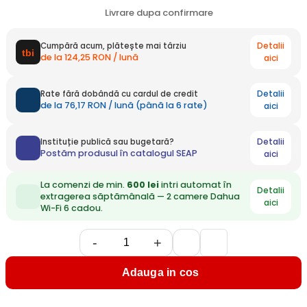
Livrare dupa confirmare
Detalii
Cumpără acum, plătește mai târziu
de la 124,25 RON / lună
aici
Detalii
Rate fără dobândă cu cardul de credit
de la 76,17 RON / lună (până la 6 rate)
aici
Detalii
Instituție publică sau bugetară?
Postăm produsul în catalogul SEAP
aici
La comenzi de min.
600 lei
intri automat în
Detalii
extragerea săptămânală — 2 camere Dahua
aici
Wi-Fi 6 cadou.
-
+
Adauga in cos