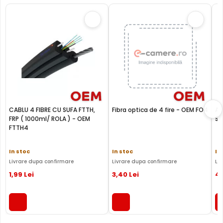
Subcategorie
Cabluri
Cabluri
Ca
Sub-
Fibra
Fi
Fibra optica
subcategorie
optica
op
Garantie
24 luni
24 luni
24
CABLU 4 FIBRE CU SUFA FTTH,
Fibra optica de 4 fire - OEM FO4
Ad
FRP ( 1000ml/ ROLA ) - OEM
SM
FTTH4
In stoc
In stoc
In
Livrare dupa confirmare
Livrare dupa confirmare
Li
1
,99
Lei
3
,40
Lei
4