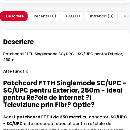
Descriere
Recenzii (0)
FAQ (1)
Intrebari (0)
Ase
Descriere
Patchcord FTTH Singlemode SC/UPC - SC/UPC pentru Exterior,
250m
Alte functii:
Patchcord FTTH Singlemode SC/UPC -
SC/UPC pentru Exterior, 250m - Ideal
pentru Re?ele de Internet ?i
Televiziune prin Fibr? Optic?
Acest
patchcord FTTH de 250 metri
cu conectori
SC/UPC
- SC/UPC
este conceput special pentru re?elele de