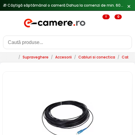
🎁 Câștigă săptămânal o cameră Dahua la comenzi de min. 600 lei —
✕
0
0
/
Supraveghere
/
Accesorii
/
Cabluri si conectica
/
Cablur