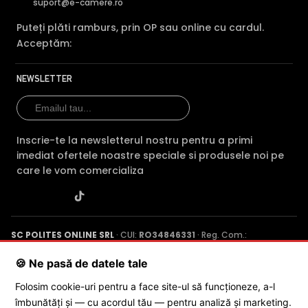
suport@e-camere.ro
Puteți plăti ramburs, prin OP sau online cu cardul.
Acceptăm:
NEWSLETTER
Inscrie-te la newsletterul nostru pentru a primi
imediat ofertele noastre speciale si produsele noi pe
care le vom comercializa
SC POLITES ONLINE SRL
· CUI:
RO34846331
· Reg. Com.:
J2015001227161
· Capital social: 200 RON · Sediu: Str. Petrache
Poenaru, Nr. 1, Craiova, Jud. Dolj ·
Contactează-ne
·
Service produs
🍪 Ne pasă de datele tale
Folosim cookie-uri pentru a face site-ul să funcționeze, a-l
îmbunătăți și — cu acordul tău — pentru analiză și marketing.
© 2026 SC POLITES ONLINE SRL