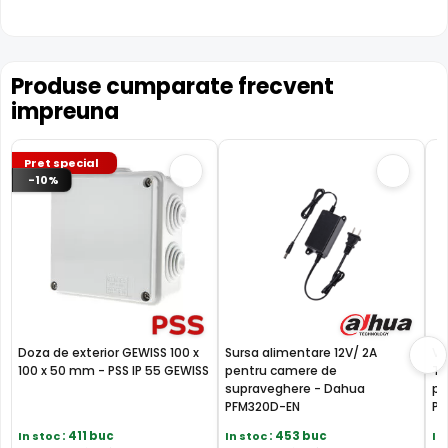
Produse cumparate frecvent
impreuna
Pret special
-10%
Doza de exterior GEWISS 100 x
Sursa alimentare 12V/ 2A
Vi
100 x 50 mm - PSS IP 55 GEWISS
pentru camere de
TV
supraveghere - Dahua
pr
PFM320D-EN
PF
In stoc
: 411 buc
In stoc
: 453 buc
In