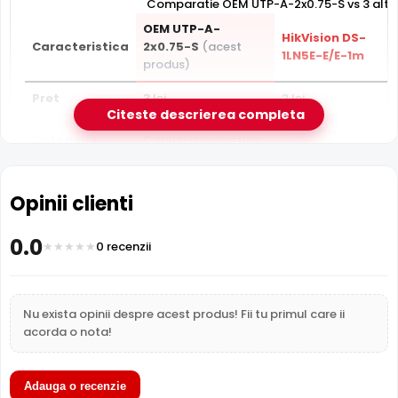
Comparatie OEM UTP-A-2x0.75-S vs 3 alte
OEM UTP-A-
HikVision DS-
P
Caracteristica
2x0.75-S
(acest
1LN5E-E/E-1m
U
produs)
Pret
3 lei
2 lei
2 
Citeste descrierea completa
Cabluri si
Ca
Categorie
Cabluri si conectica
conectica
c
Subcategorie
Cabluri
Cabluri
C
Opinii clienti
Sub-
Retea
Retea
R
subcategorie
0.0
0 recenzii
Garantie
24 luni
24 luni
24
Nu exista opinii despre acest produs! Fii tu primul care ii
acorda o nota!
Adauga o recenzie