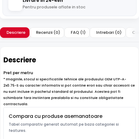
Livrare in 24-48h
Pentru produsele aflate in stoc
Descriere
Recenzii (0)
FAQ (1)
Intrebari (0)
Com
Descriere
Pret per metru
* Imaginile, stocul si specificatiile tehnice ale produsului OEM UTP-A-
2x0.75-S au caracter informativ si pot contine erori sau chiar accesorii ce
nu sunt incluse in pachetul standard al produsului. Acestea pot fi
schimbate fara instiintare prealabila si nu constituie obligativitate
contractuala.
Compara cu produse asemanatoare
Tabel comparativ generat automat pe baza categoriei si
features.