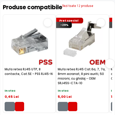
Produse compatibile
Vezi toate 12 produse
Pret special
P
-29%
Mufa retea RJ45 UTP, 8
Mufa retea RJ45 Cat.6a, 7, 7a,
Mu
contacte, Cat.5E - PSS RJ45-N
8mm ecranat, 8 pini auriti, 50
co
microni, cu ghidaj - OEM
C
SRJ45S-C7A-10
In stoc
In stoc
In
0
,45
Lei
5
,00
Lei
13