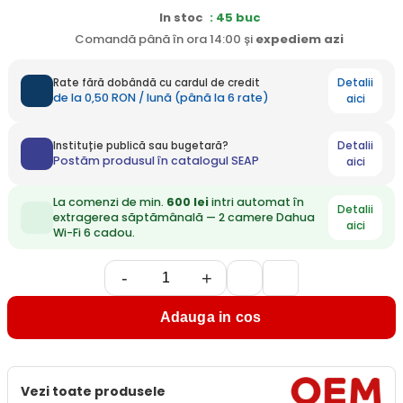
In stoc
: 45 buc
Comandă până în ora 14:00 și
expediem
azi
Detalii
Rate fără dobândă cu cardul de credit
de la 0,50 RON / lună (până la 6 rate)
aici
Detalii
Instituție publică sau bugetară?
Postăm produsul în catalogul SEAP
aici
La comenzi de min.
600 lei
intri automat în
Detalii
extragerea săptămânală — 2 camere Dahua
aici
Wi-Fi 6 cadou.
-
+
Adauga in cos
Vezi toate produsele