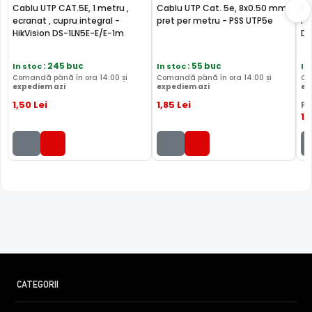
Cablu UTP CAT.5E, 1 metru ,
Cablu UTP Cat. 5e, 8x0.50 mm,
Ca
ecranat , cupru integral -
pret per metru - PSS UTP5e
me
HikVision DS-1LN5E-E/E-1m
Da
In stoc
: 245 buc
In stoc
: 55 buc
In
Comandă până în ora 14:00 și
Comandă până în ora 14:00 și
Co
expediem azi
expediem azi
ex
1
,50
Lei
1
,85
Lei
PR
1
,
CATEGORII