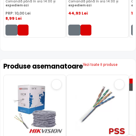
Comandă până în ora 14:00 și
Comandă până în ora 14:00 și
Co
expediem azi
expediem azi
ex
44
,93
Lei
17
PRP:
10
,00
Lei
8
,99
Lei
Produse asemanatoare
Vezi toate 8 produse
P