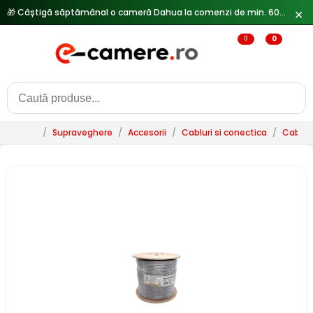
🎁 Câștigă săptămânal o cameră Dahua la comenzi de min. 600 lei —
✕
0
0
/
Supraveghere
/
Accesorii
/
Cabluri si conectica
/
Cablur